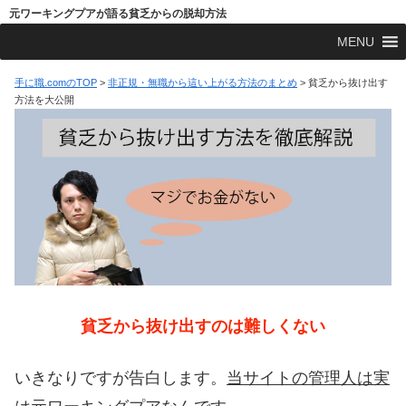
元ワーキングプアが語る貧乏からの脱却方法
MENU
手に職.comのTOP
>
非正規・無職から這い上がる方法のまとめ
>
貧乏から抜け出す
方法を大公開
貧乏から抜け出すのは難しくない
いきなりですが告白します。
当サイトの管理人は実