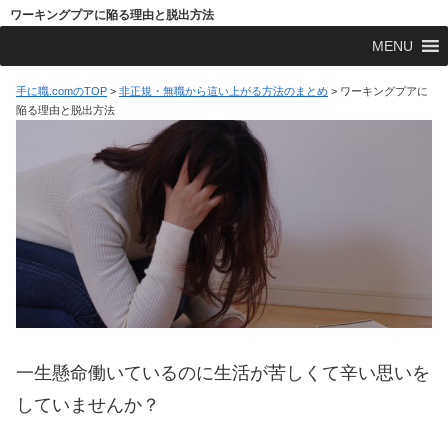
ワーキングプアに陥る理由と脱出方法
MENU
手に職.comのTOP
>
非正規・無職から這い上がる方法のまとめ
>
ワーキングプアに
陥る理由と脱出方法
一生懸命働いているのに生活が苦しくて辛い思いを
していませんか？