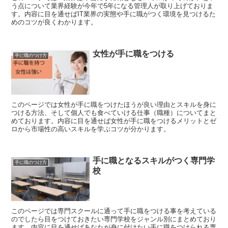
う点について業界経験が今年で5年になる管理人が取り上げておりま
す。内容に目を通せばIT業界の実態や手に職がつく環境を見つけるた
めのコツが良くわかります。
女性が手に職をつける
手に職のつけ方
このページでは女性が手に職をつけたほうが良い理由とスキルを身に
つける方法、そして個人でも食べていける仕事（職種）についてまと
めております。内容に目を通せば女性が手に職をつけるメリットとゼ
ロから市場性の高いスキルを学ぶコツが分かります。
手に職となるスキルがつく専門学
手に職のつけ方
校
このページでは専門スクールに通って手に職をつける事を考えている
のでしたら目をつけておきたい専門学校をジャンル別にまとめており
ます。内容に目を通せばあなたが身に付けたい手に職をつけられる専